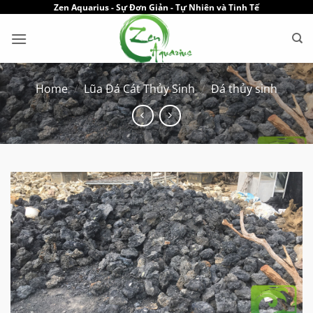
Skip
Zen Aquarius - Sự Đơn Giản - Tự Nhiên và Tinh Tế
to
content
Home
/
Lũa Đá Cát Thủy Sinh
/
Đá thủy sinh